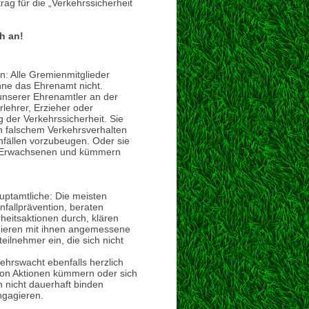
ag für die „Verkehrssicherheit
h an!
n: Alle Gremienmitglieder
hne das Ehrenamt nicht.
unserer Ehrenamtler an der
lehrer, Erzieher oder
g der Verkehrssicherheit. Sie
n falschem Verkehrsverhalten
fällen vorzubeugen. Oder sie
d Erwachsenen und kümmern
auptamtliche: Die meisten
nfallprävention, beraten
heitsaktionen durch, klären
inieren mit ihnen angemessene
teilnehmer ein, die sich nicht
kehrswacht ebenfalls herzlich
 von Aktionen kümmern oder sich
h nicht dauerhaft binden
ngagieren.