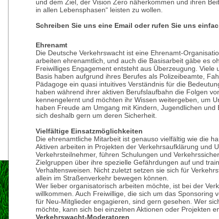
und dem Ziel, der Vision Zero näherkommen und ihren Beitr
in allen Lebensphasen“ leisten zu wollen.
Schreiben Sie uns eine Email oder rufen Sie uns einfac
Ehrenamt
Die Deutsche Verkehrswacht ist eine Ehrenamt-Organisatio
arbeiten ehrenamtlich, und auch die Basisarbeit gäbe es o
Freiwilliges Engagement entsteht aus Überzeugung. Viele 
Basis haben aufgrund ihres Berufes als Polizeibeamte, Fahr
Pädagoge ein quasi intuitives Verständnis für die Bedeutun
haben während ihrer aktiven Berufslaufbahn die Folgen vo
kennengelernt und möchten ihr Wissen weitergeben, um Un
haben Freude am Umgang mit Kindern, Jugendlichen un
sich deshalb gern um deren Sicherheit.
Vielfältige Einsatzmöglichkeiten
Die ehrenamtliche Mitarbeit ist genauso vielfältig wie die h
Aktiven arbeiten in Projekten der Verkehrsaufklärung und U
Verkehrsteilnehmer, führen Schulungen und Verkehrssicher
Zielgruppen über ihre spezielle Gefährdungen auf und tra
Verhaltensweisen. Nicht zuletzt setzen sie sich für Verkehrs
allein im Straßenverkehr bewegen können.
Wer lieber organisatorisch arbeiten möchte, ist bei der Ver
willkommen. Auch Freiwillige, die sich um das Sponsoring
für Neu-Mitglieder engagieren, sind gern gesehen. Wer sic
möchte, kann sich bei einzelnen Aktionen oder Projekten e
Verkehrswacht-Moderatoren