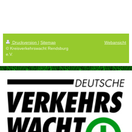
Druckversion
|
Sitemap
Webansicht
© Kreisverkehrswacht Rendsburg
e.V.