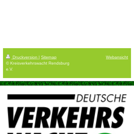
Druckversion
|
Sitemap
Webansicht
© Kreisverkehrswacht Rendsburg
e.V.